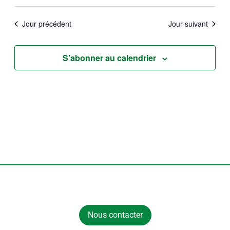
par
de
Sélectionnez
consult
vues
une
Jour précédent
Jour suivant
Évène
date.
S’abonner au calendrier
Nous contacter