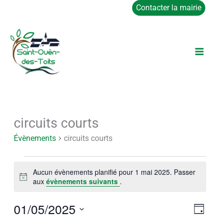
Aller
Contacter la mairie
au
contenu
circuits courts
Évènements
for
Évènements
circuits courts
1
mai
Aucun évènements planifié pour 1 mai 2025. Passer
2025
Notice
aux
évènements suivants
.
01/05/2025
Navigat
Navig
Jour