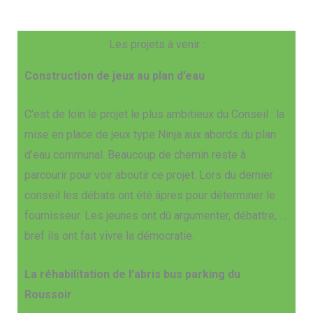
Les projets à venir :
Construction de jeux au plan d’eau
C’est de loin le projet le plus ambitieux du Conseil : la
mise en place de jeux type Ninja aux abords du plan
d’eau communal. Beaucoup de chemin reste à
parcourir pour voir aboutir ce projet. Lors du dernier
conseil les débats ont été âpres pour déterminer le
fournisseur. Les jeunes ont dû argumenter, débattre, …
bref ils ont fait vivre la démocratie.
La réhabilitation de l’abris bus parking du
Roussoir