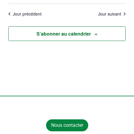
par
de
Sélectionnez
consult
vues
une
Jour précédent
Jour suivant
Évène
date.
S’abonner au calendrier
Nous contacter