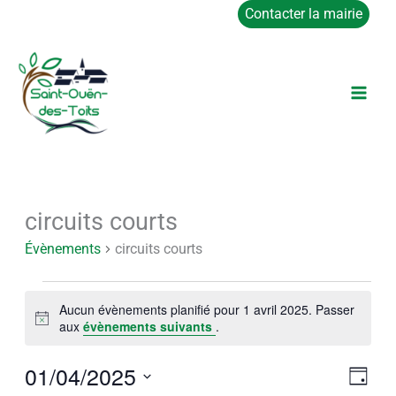
Aller
Contacter la mairie
au
contenu
circuits courts
Évènements
for
Évènements
circuits courts
1
avril
Aucun évènements planifié pour 1 avril 2025. Passer
2025
Notice
aux
évènements suivants
.
01/04/2025
Navigat
Navig
Jour