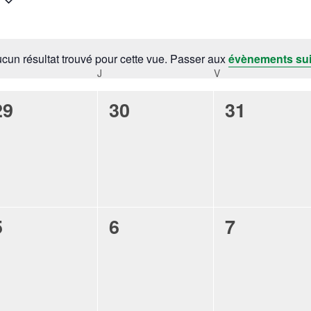
cun résultat trouvé pour cette vue. Passer aux
évènements su
Notice
J
V
0
0
0
29
30
31
évènement,
évènement,
évènemen
0
0
0
5
6
7
évènement,
évènement,
évènemen