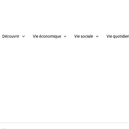
Découvrir
Vie économique
Vie sociale
Vie quotidie
ERCREDI
JEUDI
VENDREDI