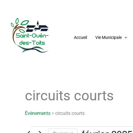
Aller
au
contenu
Accueil
Vie Municipale
LUNDI
MARDI
M
circuits courts
Évènements
Évènements
circuits courts