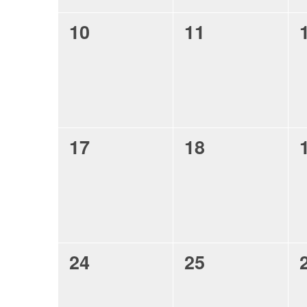
0
0
10
11
évènement,
évènement,
0
0
17
18
évènement,
évènement,
0
0
24
25
évènement,
évènement,