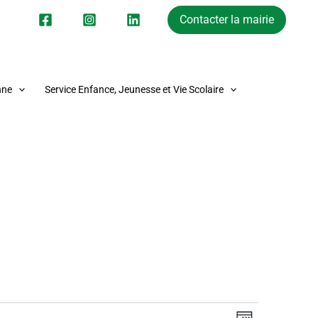
Contacter la mairie
nne
Service Enfance, Jeunesse et Vie Scolaire
SAMEDI
DIMANCHE
Navigation
Navigation