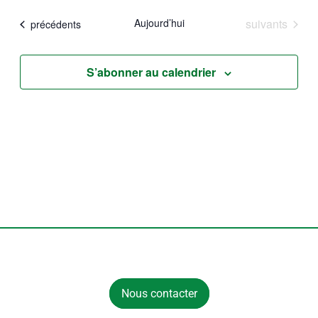
consult
vues
une
Évènements
Aujourd’hui
suivants
Évènements
précédents
Évène
date.
S’abonner au calendrier
Nous contacter