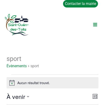
Aller
Contacter la mairie
au
contenu
sport
Évènements
Évènements
sport
Aucun résultat trouvé.
Notice
À venir
Navigat
Navig
Liste
par
de
Sélectionnez