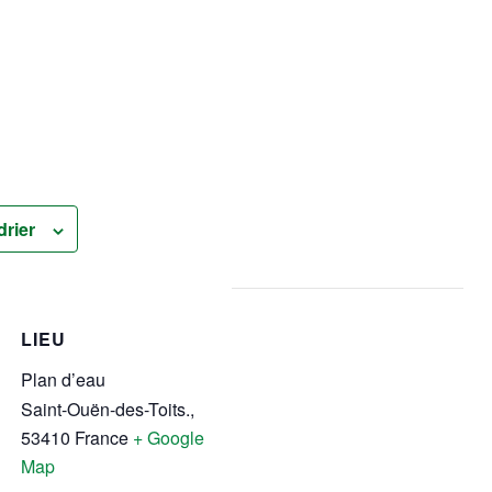
drier
LIEU
Plan d’eau
Saint-Ouën-des-Toits.
,
53410
France
+ Google
Map