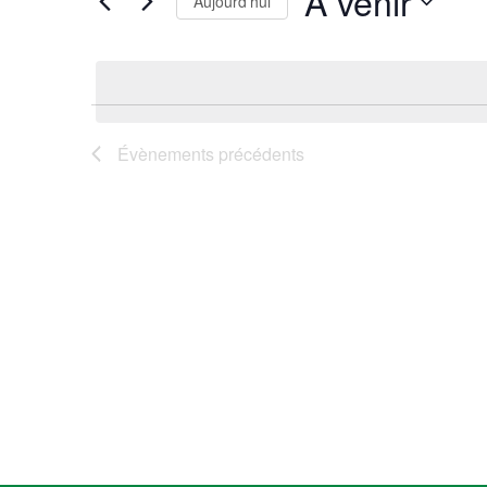
À venir
Aujourd’hui
Sélectionnez
une
date.
Évènements
précédents